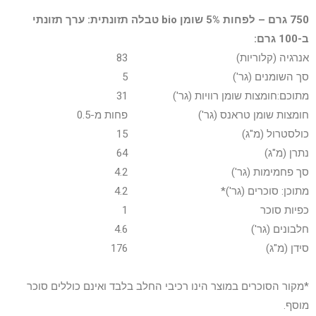
750 גרם – לפחות 5% שומן bio
טבלה תזונתית: ערך תזונתי
ב-100 גרם:
אנרגיה (קלוריות)
83
סך השומנים (גר')
5
מתוכם:חומצות שומן רוויות (גר')
31
חומצות שומן טראנס (גר')
פחות מ-0.5
כולסטרול (מ"ג)
15
נתרן (מ"ג)
64
סך פחמימות (גר')
4.2
מתוכן: סוכרים (גר')*
4.2
כפיות סוכר
1
חלבונים (גר')
4.6
סידן (מ"ג)
176
*מקור הסוכרים במוצר הינו רכיבי החלב בלבד ואינם כוללים סוכר
מוסף.